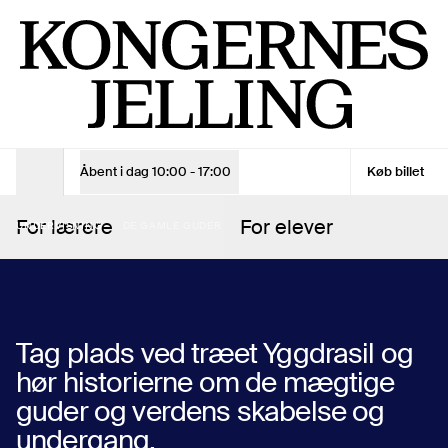
Nordisk mytologi for skoler | Kongernes Jelling
Man - Søn
10:00 - 17:00
Entrébillet
Barn (0-17 år)
Gratis
Voksen
120 kr.
Voksen - 10% online rabat
108 kr.
Åbent i dag
10:00 - 17:00
Køb billet
DE GAMLE
Åbningstider
For lærere
For elever
GUDER
UNDERVISNING
DE GAMLE GUDER
Se åbningstider
Se åbningstider
Køb billet
Tag plads ved træet Yggdrasil og
hør historierne om de mægtige
Køb billet
guder og verdens skabelse og
undergang.