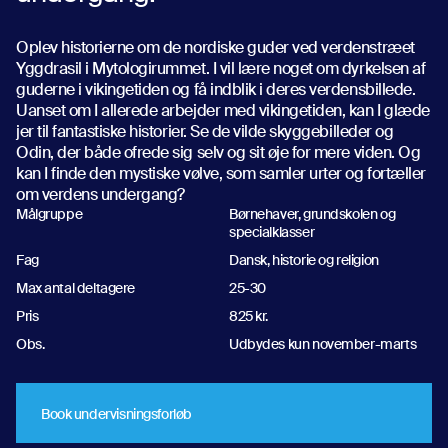
Oplev historierne om de nordiske guder ved verdenstræet
Yggdrasil i Mytologirummet. I vil lære noget om dyrkelsen af
guderne i vikingetiden og få indblik i deres verdensbillede.
Uanset om I allerede arbejder med vikingetiden, kan I glæde
jer til fantastiske historier. Se de vilde skyggebilleder og
Odin, der både ofrede sig selv og sit øje for mere viden. Og
kan I finde den mystiske vølve, som samler urter og fortæller
om verdens undergang?
Målgruppe
Børnehaver, grundskolen og
specialklasser
Fag
Dansk, historie og religion
Max antal deltagere
25-30
Pris
825 kr.
Obs.
Udbydes kun november-marts
Book undervisningsforløb