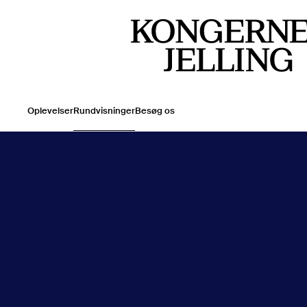
Træd ind i historien på en af vores rundvisninger | Kongernes 
Man - Søn
10:00 - 17:00
Entrébillet
Barn (0-17 år)
Gratis
Oplevelser
Rundvisninger
Besøg os
Voksen
120 kr.
Voksen - 10% online rabat
108 kr.
Se åbningstider
Køb billet
Se åbningstider
Køb billet