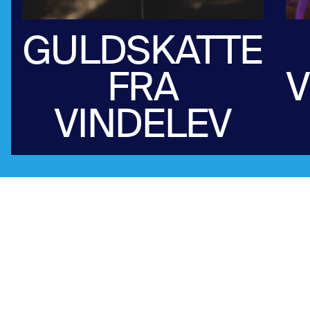
GULDSKATTEN
FRA
V
VINDELEV