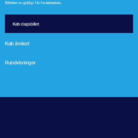
Billetten er gyldig i 1 år fra købsdato.
Køb dagsbillet
Køb dagsbillet
Køb årskort
Å
Rundvisninger
Å