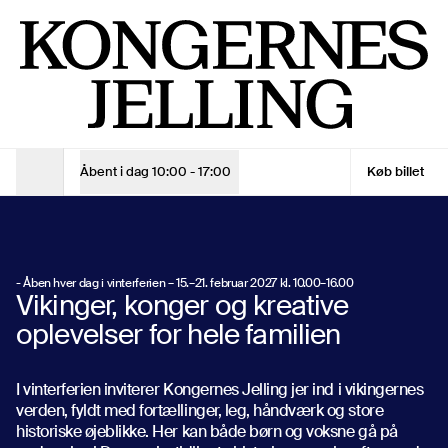
Vinterferie på Kongernes Jelling
Man - Søn
10:00 - 17:00
Entrébillet
Barn (0-17 år)
Gratis
Voksen
120 kr.
Voksen - 10% online rabat
108 kr.
Åbent i dag
10:00 - 17:00
Køb billet
Åbningstider
VINTERFERIE PÅ
Se åbningstider
- Åben hver dag i vinterferien – 15.–21. februar 2027 kl. 10.00–16.00
KONGERNES
Vikinger, konger og kreative
Se åbningstider
oplevelser for hele familien
Køb billet
JELLING
I vinterferien inviterer Kongernes Jelling jer ind i vikingernes
Køb billet
verden, fyldt med fortællinger, leg, håndværk og store
historiske øjeblikke. Her kan både børn og voksne gå på