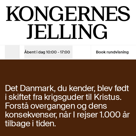
En dag for konfirmander på Kongernes Jelling
Man - Søn
10:00 - 17:00
Entrébillet
Barn (0-17 år)
Gratis
Voksen
120 kr.
Voksen - 10% online rabat
108 kr.
Åbent i dag
10:00 - 17:00
Book rundvisning
Åbningstider
Konfirmandpakken
Se åbningstider
30. nov. 2025
—
30. nov. 2027
Det Danmark, du kender, blev født
i skiftet fra krigsguder til Kristus.
Se åbningstider
Køb billet
Forstå overgangen og dens
konsekvenser, når I rejser 1.000 år
Køb billet
tilbage i tiden.