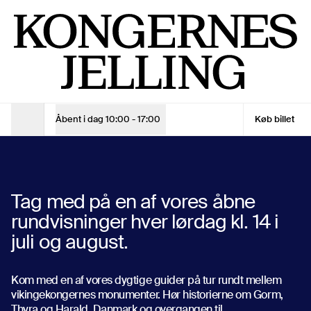
Åbne rundvisninger
Man - Søn
10:00 - 17:00
Entrébillet
Barn (0-17 år)
Gratis
Voksen
120 kr.
Voksen - 10% online rabat
108 kr.
Åbent i dag
10:00 - 17:00
Køb billet
RUNDVISNING - BILLETPRIS 60 KR.
Åbningstider
Åbne rundvisninger
Se åbningstider
27. mar. 2026
—
30. aug. 2026
Tag med på en af vores åbne
rundvisninger hver lørdag kl. 14 i
Se åbningstider
Køb billet
juli og august.
Køb billet
Kom med en af vores dygtige guider på tur rundt mellem
vikingekongernes monumenter. Hør historierne om Gorm,
Thyra og Harald, Danmark og overgangen til